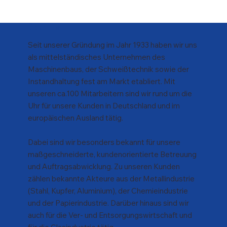
Über uns
Seit unserer Gründung im Jahr 1933 haben wir uns
als mittelständisches Unternehmen des
Maschinenbaus, der Schweißtechnik sowie der
Instandhaltung fest am Markt etabliert. Mit
unseren ca.100 Mitarbeitern sind wir rund um die
Uhr für unsere Kunden in Deutschland und im
europäischen Ausland tätig.
Dabei sind wir besonders bekannt für unsere
maßgeschneiderte, kundenorientierte Betreuung
und Auftragsabwicklung. Zu unseren Kunden
zählen bekannte Akteure aus der Metallindustrie
(Stahl, Kupfer, Aluminium), der Chemieindustrie
und der Papierindustrie. Darüber hinaus sind wir
auch für die Ver- und Entsorgungswirtschaft und