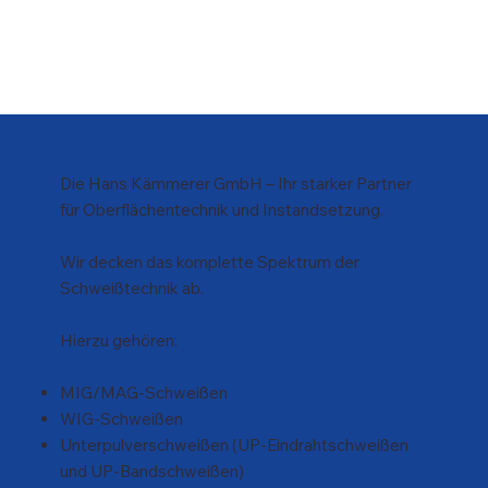
Oberflächentechnik
Die Hans Kämmerer GmbH – Ihr starker Partner
für Oberflächentechnik und Instandsetzung.
Wir decken das komplette Spektrum der
Schweißtechnik ab.
Hierzu gehören:
MIG/MAG-Schweißen
WIG-Schweißen
Unterpulverschweißen (UP-Eindrahtschweißen
und UP-Bandschweißen)