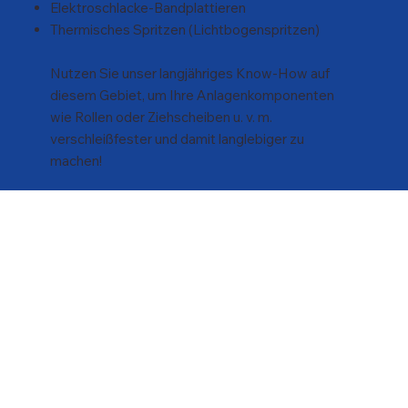
Elektroschlacke-Bandplattieren
Thermisches Spritzen (Lichtbogenspritzen)
Nutzen Sie unser langjähriges Know-How auf
diesem Gebiet, um Ihre Anlagenkomponenten
wie Rollen oder Ziehscheiben u. v. m.
verschleißfester und damit langlebiger zu
machen!